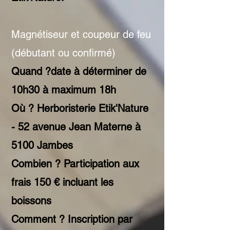
Magnétiseur et coupeur de feu
(débutant ou confirmé)
Quand ?date à déterminer de
10h30 à maximum 18h
Où ?
Herboristerie Etik'Nature
- 52 avenue Jean Materne à
5100 Jambes
Combien ? Participation aux
frais 150 € incluant les
boissons
Comment ? Inscription par