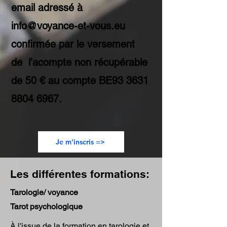
email adressé à
info@voyance-et-vous.eu
confirmée par le versement
de l'acompte non récupérable
de 50 € au compte BE93
3631
8804 6967
.
Je m'inscris =>
Les différentes formations:
Tarologie/ voyance
Tarot psychologique
À l'issue de la formation en tarologie et