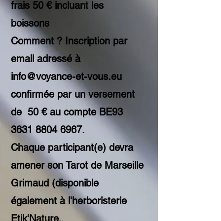
frais 50 € incluant les
boissons
Comment ? Inscription par
email adressé à
info@voyance-et-vous.eu
confirmée par un versement
de 50 € au compte BE93
3631 8804 6967
.
Chaque participant(e) devra
amener son Tarot de Marseille
Grimaud (disponible
également à l'herboristerie
Etik'Nature.