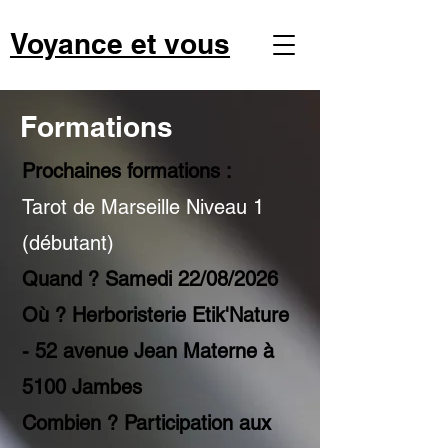
Voyance et vous
Formations
Prochaines formations :
Tarot de Marseille Niveau 1
(débutant)
Quand ? Samedi 22/08/2026
Où ? Herboristerie Etik'Nature
- 52 avenue Jean Materne à
5100 Jambes
Combien ? Participation aux